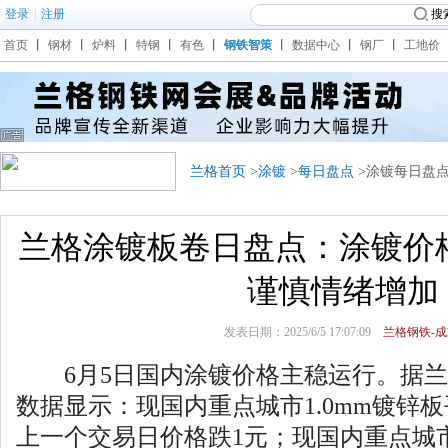
登录
|
注册
搜
首页
丨
钢材
丨
炉料
丨
特钢
丨
有色
丨
钢铁智策
丨
数据中心
丨
钢厂
丨
工地价
兰格首页
>
涂镀
>
每日盘点
>涂镀每日盘
兰格涂镀板卷日盘点：涂镀价
谨慎情绪增加
发表日期：2025/6/5 17:07:09
兰格钢铁-成
6月5日国内涂镀价格主稳运行。据兰
数据显示：现国内重点城市1.0mm镀锌板
上一个交易日价格跌1元；现国内重点城市0