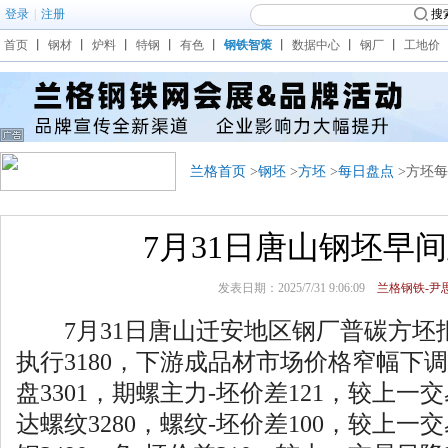
登录
|
注册
搜
首页
丨
钢材
丨
炉料
丨
特钢
丨
有色
丨
钢铁智策
丨
数据中心
丨
钢厂
丨
工地价
兰格首页
>
钢坯
>
方坯
>
每日盘点
>方坯
7月31日唐山钢坯早
发表日期：2025/7/31 9:06:09
兰格钢铁-尹思
7月31日唐山迁安地区钢厂普碳方坯
执行3180，下游成品材市场价格窄幅下调
盘3301，期螺主力-坯价差121，较上一交
达螺纹3280，螺纹-坯价差100，较上一交