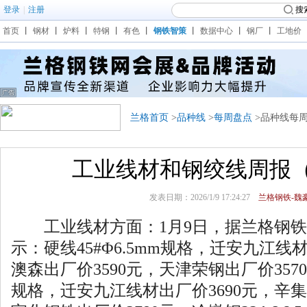
登录
|
注册
搜
首页
丨
钢材
丨
炉料
丨
特钢
丨
有色
丨
钢铁智策
丨
数据中心
丨
钢厂
丨
工地价
兰格首页
>
品种线
>
每周盘点
>品种线每
工业线材和钢绞线周报（1.
发表日期：2026/1/9 17:24:27
兰格钢铁-魏豪
工业线材方面：1月9日，据兰格钢铁
示：硬线45#Φ6.5mm规格，迁安九江线
澳森出厂价3590元，天津荣钢出厂价3570元
规格，迁安九江线材出厂价3690元，辛集