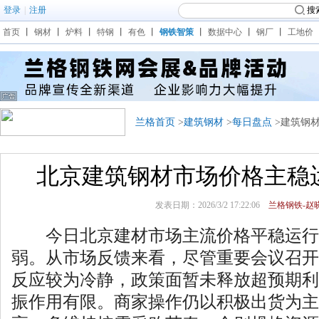
登录
|
注册
搜
首页
丨
钢材
丨
炉料
丨
特钢
丨
有色
丨
钢铁智策
丨
数据中心
丨
钢厂
丨
工地价
兰格首页
>
建筑钢材
>
每日盘点
>建筑钢
北京建筑钢材市场价格主稳
发表日期：2026/3/2 17:22:06
兰格钢铁-赵晓
今日北京建材市场主流价格平稳运行
弱。从市场反馈来看，尽管重要会议召开
反应较为冷静，政策面暂未释放超预期利
振作用有限。商家操作仍以积极出货为主