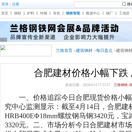
登录
|
注册
搜
首页
丨
钢材
丨
炉料
丨
特钢
丨
有色
丨
钢铁智策
丨
数据中心
丨
钢厂
丨
工地价
兰格首页
>
建筑钢材
>
每日盘点
>建筑钢
合肥建材价格小幅下跌
发表日期：2026/4/14 17:55:57
兰格钢铁-肖
一、价格追踪今日合肥现货价格小幅
究中心监测显示：截至4月14日，合肥建
HRB400EΦ18mm螺纹钢马钢3420元，
3320元。二、市场分析今日合肥建材市场