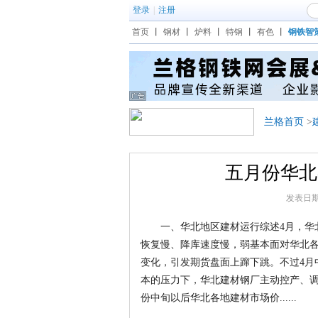
登录
|
注册
首页
丨
钢材
丨
炉料
丨
特钢
丨
有色
丨
钢铁智
兰格首页
>
五月份华北
发表日期：2
一、华北地区建材运行综述4月，华北
恢复慢、降库速度慢，弱基本面对华北
变化，引发期货盘面上蹿下跳。不过4月
本的压力下，华北建材钢厂主动控产、调
份中旬以后华北各地建材市场价......