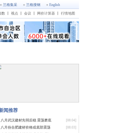
兰格集采
兰格搜钢
English
指数
丨
视点
丨
会议
丨
网价计算器
丨
行情地图