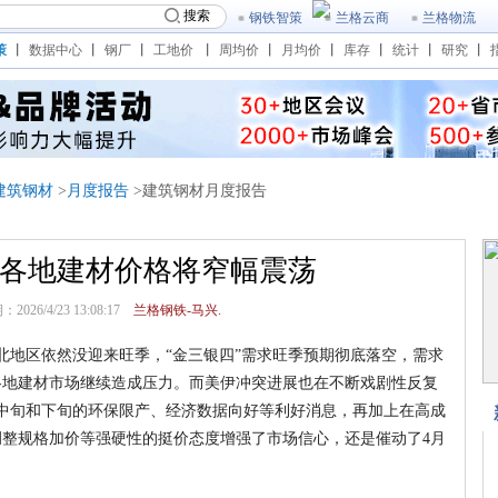
搜索
钢铁智策
兰格云商
兰格物流
策
丨
数据中心
丨
钢厂
丨
工地价
丨
周均价
丨
月均价
丨
库存
丨
统计
丨
研究
丨
建筑钢材
>
月度报告
>建筑钢材月度报告
各地建材价格将窄幅震荡
026/4/23 13:08:17
兰格钢铁-马兴.
地区依然没迎来旺季，“金三银四”需求旺季预期彻底落空，需求
各地建材市场继续造成压力。而美伊冲突进展也在不断戏剧性反复
中旬和下旬的环保限产、经济数据向好等利好消息，再加上在高成
整规格加价等强硬性的挺价态度增强了市场信心，还是催动了4月