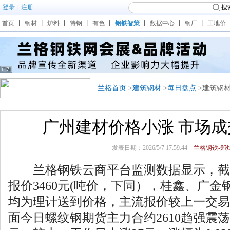
登录
|
注册
搜
首页
丨
钢材
丨
炉料
丨
特钢
丨
有色
丨
钢铁智策
丨
数据中心
丨
钢厂
丨
工地价
兰格首页
>
建筑钢材
>
每日盘点
>建筑钢
广州建材价格小涨 市场
发表日期：2026/5/7 17:59:44
兰格钢铁-郑灿
兰格钢铁云商平台监测数据显示，截至
报价3460元(吨价，下同），桂鑫、广金钢3
均为理计送到价格，主流报价较上一交易
面今日螺纹钢期货主力合约2610趋强震荡