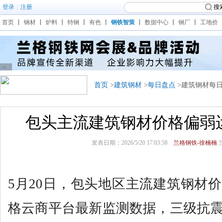
登录
|
注册
搜
首页
丨
钢材
丨
炉料
丨
特钢
丨
有色
丨
钢铁智策
丨
数据中心
丨
钢厂
丨
工地价
首页
>
建筑钢材
>
每日盘点
>建筑钢材每
包头主流建筑钢材价格偏弱
发表日期：2026/5/20 17:03:58
兰格钢铁-徐楠楠
5月20日，包头地区主流建筑钢材
格云商平台最新监测数据，三级抗