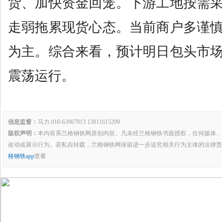
货、加快资金回笼。下游工地按需
走弱拖累现货心态。当前商户多谨
为主。综合来看，预计明日包头市
震荡运行。
信息监督：
马力 010-63967913 13811615299
版权声明：
本内容系兰格钢铁网原创内容。凡未经兰格钢铁书面授权，任何媒体、
改动或展示行为。若私自转载，兰格钢铁网保留进一步追究相关行为主体的法律责
格钢铁app
查看