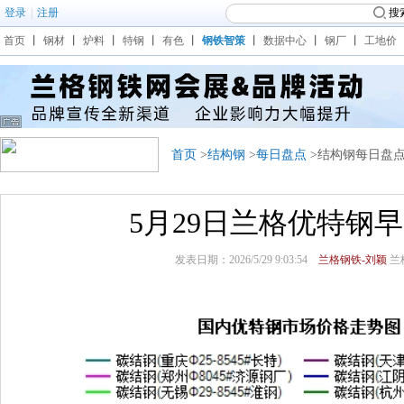
登录
|
注册
搜
首页
丨
钢材
丨
炉料
丨
特钢
丨
有色
丨
钢铁智策
丨
数据中心
丨
钢厂
丨
工地价
首页
>
结构钢
>
每日盘点
>结构钢每日盘
5月29日兰格优特钢
发表日期：2026/5/29 9:03:54
兰格钢铁-刘颖
兰