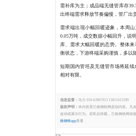
需补库为主；成品端无缝管库存39.
出终端需求释放节奏偏慢，管厂出
需求端出现小幅回暖迹象，本周山东
0.05万吨，成交数据小幅回升，
库、需求大幅回暖的态势。整体来
衡状态，下游终端采购谨慎，多以
短期国内管坯及无缝管市场将延续
相对有限。
信息监督：
马力 010-63967913 13811615299
版权声明：
本内容系兰格钢铁网原创内容。凡
改动或展示行为。若私自转载，兰格钢铁网保
格钢铁app
查看