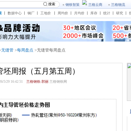
搜索
钢铁智策
兰格云商
兰格物流
策
丨
数据中心
丨
钢厂
丨
工地价
丨
周均价
丨
月均价
丨
库存
丨
统计
丨
研究
丨
>
无缝管
>
每周盘点
>无缝管每周盘点
管坯周报（五月第五周）
/29 16:42:51
兰格钢铁-郭丽
兰格钢铁网