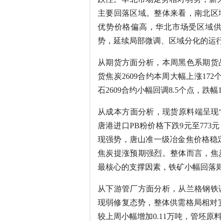
主要回落区域。整体来看，南北区
优势价格偏高，华北市场受区域
势，延续局部微调、区域分化的运
从期货方面分析，本周黑色系期货
货焦炭2609合约本周大幅上涨17
石2609合约小幅回调8.5个点，跌
从成本方面分析，现货原料端呈现
唐港进口PB粉价格下跌9元至77
现强势，唐山准一级冶金焦价格稳定
焦炭提涨预期强烈。整体而言，焦
最核心的支撑因素，铁矿小幅回落
从下游管厂方面分析，从兰格钢铁
现弱修复态势，整体供需格局相对宽
较上周小幅增加0.11万吨，管坯