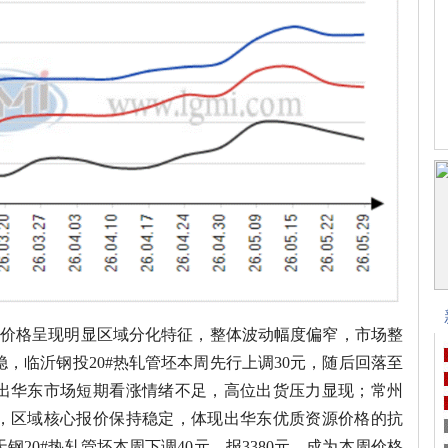
货价格呈现明显区域分化特征，整体波动幅度偏窄，市场整
，临沂钢投20#热轧管坯本周先行上调30元，随后回落至
映出华东市场短期看涨情绪不足，高位出货压力显现；常州
行，区域核心报价保持稳定，体现出华东优质资源价格的抗
20#热轧管坯本周下调40元，报3380元，成为本周价格