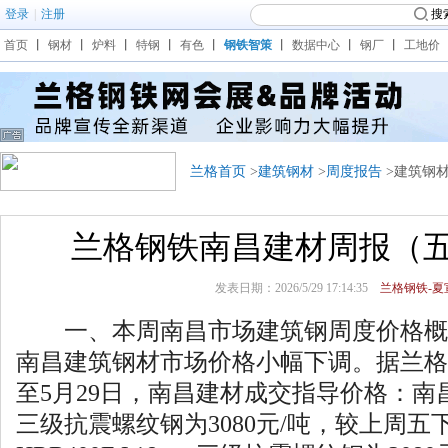
登录
|
注册
搜
首页
丨
钢材
丨
炉料
丨
特钢
丨
有色
丨
钢铁智策
丨
数据中心
丨
钢厂
丨
工地价
兰格首页
>
建筑钢材
>
周度报告
>建筑钢
兰格钢铁南昌建材周报（
发表日期：2026/5/29 17:14:35
兰格钢铁-夏宣
一、本周南昌市场建筑钢周度价格概述本周（
南昌建筑钢材市场价格小幅下调。据兰格
至5月29日，南昌建材成交指导价格：南昌钢H
三级抗震螺纹钢为3080元/吨，较上周五