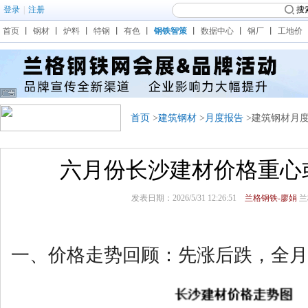
登录
|
注册
搜
首页
丨
钢材
丨
炉料
丨
特钢
丨
有色
丨
钢铁智策
丨
数据中心
丨
钢厂
丨
工地价
首页
>
建筑钢材
>
月度报告
>建筑钢材月
六月份长沙建材价格重心
发表日期：2026/5/31 12:26:51
兰格钢铁-廖娟
兰
一、价格走势回顾：先涨后跌，全月