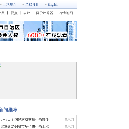
兰格集采
兰格搜钢
English
指数
丨
视点
丨
会议
丨
网价计算器
丨
行情地图