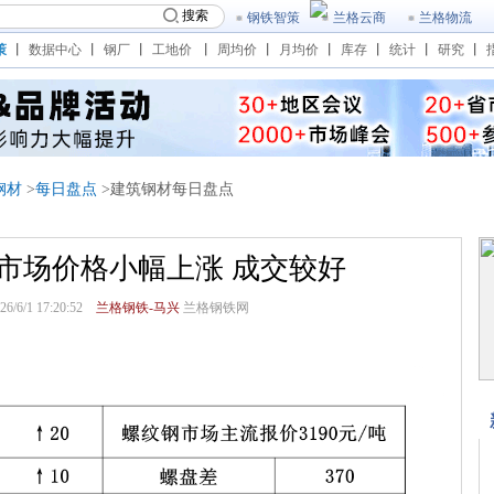
搜索
钢铁智策
兰格云商
兰格物流
策
丨
数据中心
丨
钢厂
丨
工地价
丨
周均价
丨
月均价
丨
库存
丨
统计
丨
研究
丨
钢材
>
每日盘点
>建筑钢材每日盘点
市场价格小幅上涨 成交较好
6/1 17:20:52
兰格钢铁-马兴
兰格钢铁网