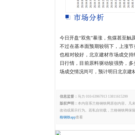
今日开盘“双焦”暴涨，焦煤甚至触
不过在基本面预期较弱下，上涨节奏
也相对较好，北京建材市场成交持
日行情，目前原料驱动较强势，多
场成交情况尚可，预计明日北京建
信息监督：
马力 010-63967913 13811615299
版权声明：
本内容系兰格钢铁网原创内容。凡
改动或展示行为。若私自转载，兰格钢铁网保
格钢铁app
查看