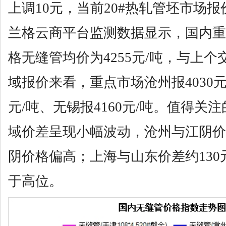
上调
10元
，当前
20#热轧管坯市场报
兰格云商平台监测数据显示，国内重点城
格无缝管均价为4
255
元
/吨，与上个
域报价来看，重点市场沧州报
40
30
元
/吨、无锡报4
16
0元/吨。值得关
域价差呈现小幅波动，沧州与江阴价
阴价格偏高；上海与山东价差约
130
于高位。