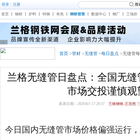
登录
|
注册
搜
首页
丨
钢材
丨
炉料
丨
特钢
丨
有色
丨
钢铁智策
丨
数据中心
丨
钢厂
丨
工地价
首页
>
管材
>
无缝管
>
每日盘点
>无缝管
兰格无缝管日盘点：全国无缝
市场交投谨慎观
发表日期：2026/6/1 17:20:37
兰格钢铁-王浩然
今日
国内无缝管市场价格
偏强运行
，