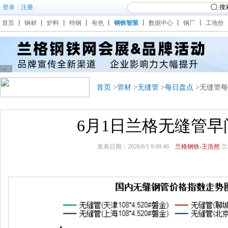
登录
|
注册
搜
首页
丨
钢材
丨
炉料
丨
特钢
丨
有色
丨
钢铁智策
丨
数据中心
丨
钢厂
丨
工地价
首页
>
管材
>
无缝管
>
每日盘点
>无缝管
6月1日兰格无缝管早
发表日期：2026/6/1 9:09:46
兰格钢铁-王浩然
兰