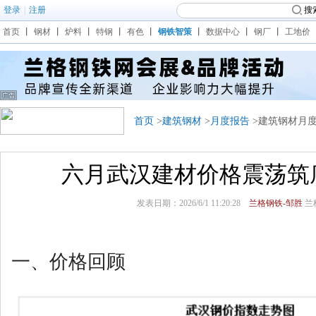
登录
|
注册
搜
首页
丨
钢材
丨
炉料
丨
特钢
丨
有色
丨
钢铁智策
丨
数据中心
丨
钢厂
丨
工地价
首页
>
建筑钢材
>
月度报告
>建筑钢材月
六月武汉建材价格震荡筑
发表日期：2026/6/1 11:20:28
兰格钢铁-邹胜
兰
一、价格回顾