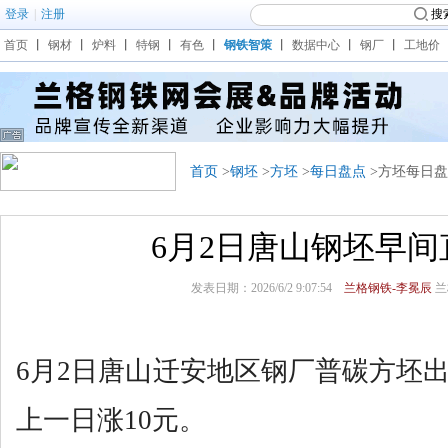
登录
|
注册
搜
首页
丨
钢材
丨
炉料
丨
特钢
丨
有色
丨
钢铁智策
丨
数据中心
丨
钢厂
丨
工地价
首页
>
钢坯
>
方坯
>
每日盘点
>方坯每日
6月2日唐山钢坯早间
发表日期：2026/6/2 9:07:54
兰格钢铁-李冕辰
兰
6月2日唐山迁安地区钢厂普碳方坯出
上一日涨10元。