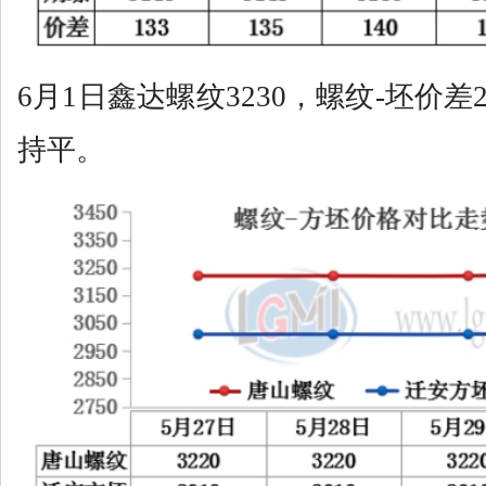
6月1日鑫达螺纹3230，螺纹-坯价差
持平。