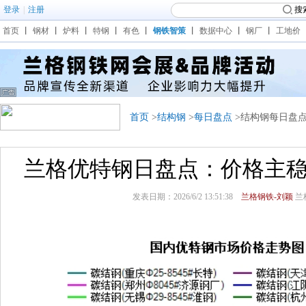
登录
|
注册
搜
首页
丨
钢材
丨
炉料
丨
特钢
丨
有色
丨
钢铁智策
丨
数据中心
丨
钢厂
丨
工地价
首页
>
结构钢
>
每日盘点
>结构钢每日盘
兰格优特钢日盘点：价格主稳
发表日期：2026/6/2 13:51:38
兰格钢铁-刘颖
兰