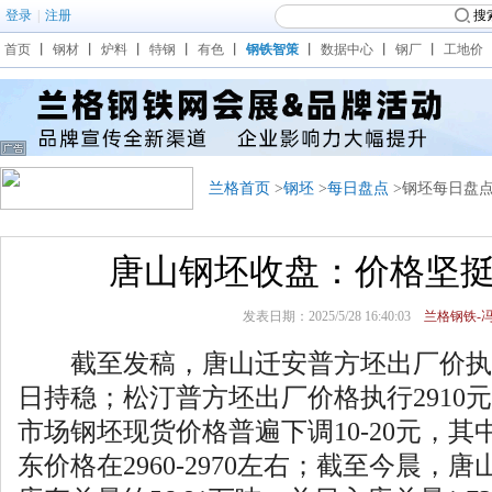
登录
|
注册
搜
首页
丨
钢材
丨
炉料
丨
特钢
丨
有色
丨
钢铁智策
丨
数据中心
丨
钢厂
丨
工地价
兰格首页
>
钢坯
>
每日盘点
>钢坯每日盘
唐山钢坯收盘：价格坚挺
发表日期：2025/5/28 16:40:03
兰格钢铁-冯
截至发稿，唐山迁安普方坯出厂价执行2
日持稳；松汀普方坯出厂价格执行2910
市场钢坯现货价格普遍下调10-20元，其中
东价格在2960-2970左右；截至今晨，