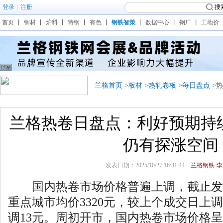
登录
|
注册
搜
首页
丨
钢材
丨
炉料
丨
特钢
丨
有色
丨
钢铁智策
丨
数据中心
丨
钢厂
丨
工地价
兰格首页
>
板材
>
热轧卷板
>
每日盘点
>
兰格热卷日盘点：利好预期持
仍有探涨空间
发表日期：2025/10/27 16:31:44
兰格钢铁-李
国内热卷市场价格普遍上调，截止发稿，5.
重点城市均价3320元，较上个成交日上调
调13元。周初开市，国内热卷市场价格