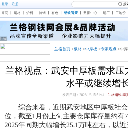
登录
|
注册
搜
首页
丨
钢材
丨
炉料
丨
特钢
丨
有色
丨
钢铁智策
丨
数据中心
丨
钢厂
丨
工地价
兰格首页
>
板材
>
中厚板
>
专家观点
>中
兰格视点：武安中厚板需求压
水平或继续增
发表日期：2026/1/8 15:51:44
兰格钢铁-李冕
综合来看，近期武安地区中厚板社会
位，截至1月份上旬主要仓库库存量约有7
2025年同期大幅增长25.1万吨左右，