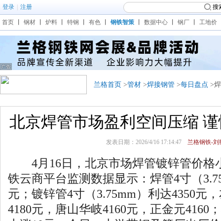
登录
|
注册
搜
首页
丨
钢材
丨
炉料
丨
特钢
丨
有色
丨
钢铁智策
丨
数据中心
丨
钢厂
丨
工地价
兰格首页
>
管材
>
焊接钢管
>
每日盘点
>
北京焊管市场盈利空间压缩 
发表日期：2026/4/16 17:14:47
兰格钢铁-刘艳
4月16日，北京市场焊管镀锌管价格
铁云商平台监测数据显示：焊管4寸（3.75
元；镀锌管4寸（3.75mm）利达4350元
4180元，唐山华岐4160元，正金元416