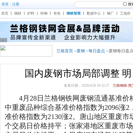
登录
|
注册
搜
首页
丨
钢材
丨
炉料
丨
特钢
丨
有色
丨
钢铁智策
丨
数据中心
丨
钢厂
丨
工地价
兰格首页
>
废钢
>
每日盘点
>废钢每日盘
国内废钢市场局部调整 
发表日期：2026/4/28 16:32:27
兰格钢铁-熊艾
4月28日兰格钢铁网废钢流通基准价格指
中重废品种综合基准价格指数为2096涨
准价格指数为2130涨2。唐山地区重废市场
个交易日价格持平；张家港地区重废市场报