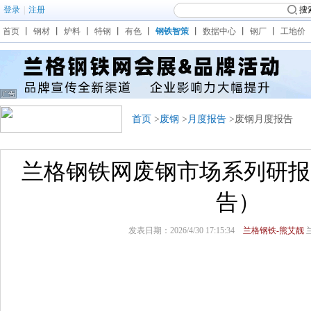
登录
|
注册
搜
首页
丨
钢材
丨
炉料
丨
特钢
丨
有色
丨
钢铁智策
丨
数据中心
丨
钢厂
丨
工地价
首页
>
废钢
>
月度报告
>废钢月度报告
兰格钢铁网废钢市场系列研报（
告）
发表日期：2026/4/30 17:15:34
兰格钢铁-熊艾靓