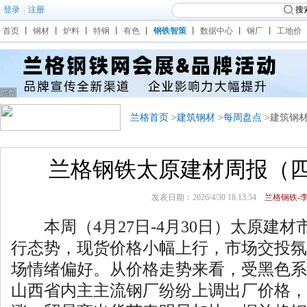
登录
|
注册
搜
首页
丨
钢材
丨
炉料
丨
特钢
丨
有色
丨
钢铁智策
丨
数据中心
丨
钢厂
丨
工地价
兰格首页
>
建筑钢材
>
每周盘点
>建筑钢
兰格钢铁太原建材周报（
发表日期：2026/4/30 18:13:54
兰格钢铁-李
本周（4月27日-4月30日）太原建材
行态势，现货价格小幅上行，市场交投氛
场情绪偏好。从价格走势来看，受黑色系
山西省内主主流钢厂纷纷上调出厂价格，