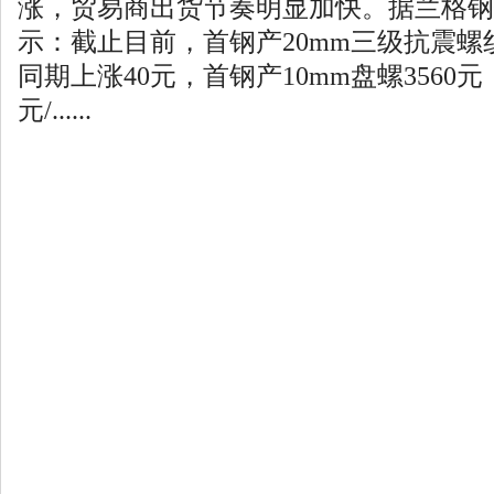
涨，贸易商出货节奏明显加快。据兰格钢
示：截止目前，首钢产20mm三级抗震螺纹
同期上涨40元，首钢产10mm盘螺3560
元/......