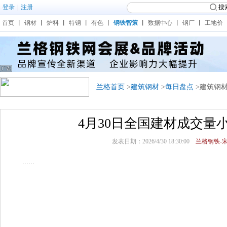
登录
|
注册
搜
首页
丨
钢材
丨
炉料
丨
特钢
丨
有色
丨
钢铁智策
丨
数据中心
丨
钢厂
丨
工地价
兰格首页
>
建筑钢材
>
每日盘点
>建筑钢
4月30日全国建材成交量
发表日期：2026/4/30 18:30:00
兰格钢铁-宋
......