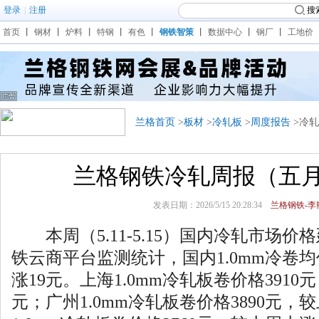
登录
|
注册
搜
首页
丨
钢材
丨
炉料
丨
特钢
丨
有色
丨
钢铁智策
丨
数据中心
丨
钢厂
丨
工地价
兰格首页
>
板材
>
冷轧板
>
周度报告
>冷
兰格钢铁冷轧周报（五
发表日期：2026/5/15 20:28:34
兰格钢铁-李艳
本周（5.11-5.15）国内冷轧市场价
铁云商平台监测统计，国内1.0mm冷卷均
涨19元。上海1.0mm冷轧板卷价格3910
元；广州1.0mm冷轧板卷价格3890元