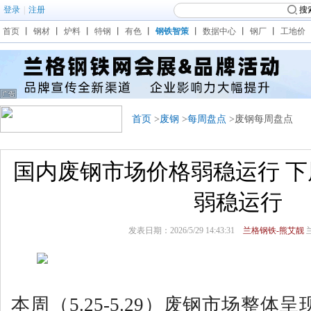
登录
|
注册
搜
首页
丨
钢材
丨
炉料
丨
特钢
丨
有色
丨
钢铁智策
丨
数据中心
丨
钢厂
丨
工地价
首页
>
废钢
>
每周盘点
>废钢每周盘点
国内废钢市场价格弱稳运行 
弱稳运行
发表日期：2026/5/29 14:43:31
兰格钢铁-熊艾靓
本周（5.25-5.29）废钢市场整体