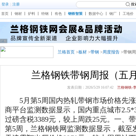
登录
|
注册
搜
首页
丨
钢材
丨
炉料
丨
特钢
丨
有色
丨
钢铁智策
丨
数据中心
丨
钢厂
丨
工地价
兰格首页
>
板材
>
带钢
>
周度报告
>带钢
兰格钢铁带钢周报（五
发表日期：2026/5/29 16:07:42
兰格钢铁-李
5月第5周国内热轧带钢市场价格先涨
商平台监测数据显示，国内重点城市2.5*
过磅含税3389元，较上周跌25元。一、
第5周，兰格钢铁网监测数据显示，截至发