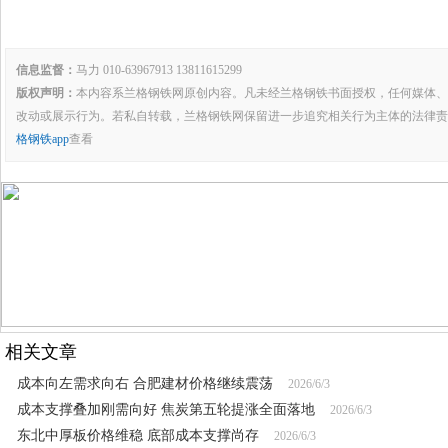
信息监督：
马力 010-63967913 13811615299
版权声明：
本内容系兰格钢铁网原创内容。凡未经兰格钢铁书面授权，任何媒体、
改动或展示行为。若私自转载，兰格钢铁网保留进一步追究相关行为主体的法律责
格钢铁app
查看
相关文章
成本向左需求向右 合肥建材价格继续震荡
2026/6/3
成本支撑叠加刚需向好 焦炭第五轮提涨全面落地
2026/6/3
东北中厚板价格维稳 底部成本支撑尚存
2026/6/3