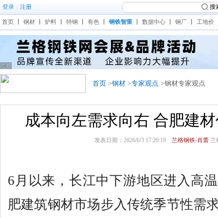
登录
|
注册
搜
首页
丨
钢材
丨
炉料
丨
特钢
丨
有色
丨
钢铁智策
丨
数据中心
丨
钢厂
丨
工地价
首页
>
钢材
>
专家观点
>钢材专家观点
成本向左需求向右 合肥建
发表日期：2026/6/3 17:20:19
兰格钢铁-肖蕾
兰
6月以来，长江中下游地区进入高
肥建筑钢材市场步入传统季节性需